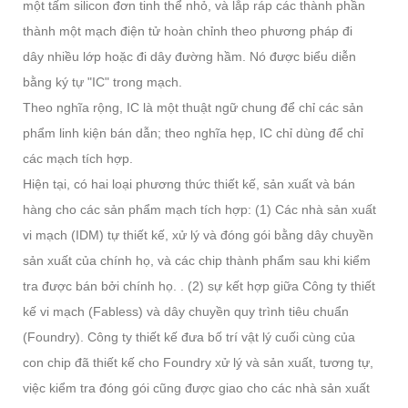
một tấm silicon đơn tinh thể nhỏ, và lắp ráp các thành phần
thành một mạch điện tử hoàn chỉnh theo phương pháp đi
dây nhiều lớp hoặc đi dây đường hầm. Nó được biểu diễn
bằng ký tự "IC" trong mạch.
Theo nghĩa rộng, IC là một thuật ngữ chung để chỉ các sản
phẩm linh kiện bán dẫn; theo nghĩa hẹp, IC chỉ dùng để chỉ
các mạch tích hợp.
Hiện tại, có hai loại phương thức thiết kế, sản xuất và bán
hàng cho các sản phẩm mạch tích hợp: (1) Các nhà sản xuất
vi mạch (IDM) tự thiết kế, xử lý và đóng gói bằng dây chuyền
sản xuất của chính họ, và các chip thành phẩm sau khi kiểm
tra được bán bởi chính họ. . (2) sự kết hợp giữa Công ty thiết
kế vi mạch (Fabless) và dây chuyền quy trình tiêu chuẩn
(Foundry). Công ty thiết kế đưa bố trí vật lý cuối cùng của
con chip đã thiết kế cho Foundry xử lý và sản xuất, tương tự,
việc kiểm tra đóng gói cũng được giao cho các nhà sản xuất