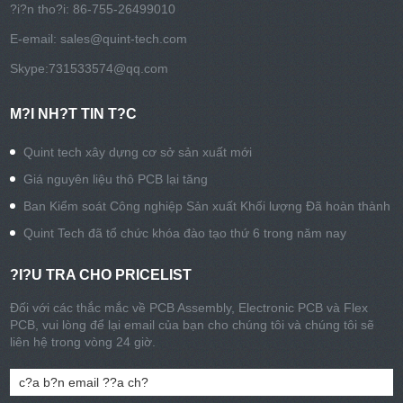
?i?n tho?i: 86-755-26499010
E-email:
sales@quint-tech.com
Skype:
731533574@qq.com
M?I NH?T TIN T?C
Quint tech xây dựng cơ sở sản xuất mới
Giá nguyên liệu thô PCB lại tăng
Ban Kiểm soát Công nghiệp Sản xuất Khối lượng Đã hoàn thành
Quint Tech đã tổ chức khóa đào tạo thứ 6 trong năm nay
?I?U TRA CHO PRICELIST
Đối với các thắc mắc về PCB Assembly, Electronic PCB và Flex
PCB, vui lòng để lại email của bạn cho chúng tôi và chúng tôi sẽ
liên hệ trong vòng 24 giờ.