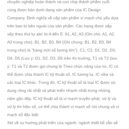
chuyên nghiệp hoàn thành và con chip thành phẩm cuối
cùng được bán dưới dạng sản phẩm của IC Design
Company. Định nghĩa về cấp sản phẩm vi mạch chủ yếu dựa
trên bao bì bên ngoài của sản phẩm. Các hạng được sắp
xếp theo thứ tự abc từ A đến E: A1, A2, A3 (Ghi chú: A1, A2,
A3 trong chợ), B1, B2, B3, B4 (Ghi chung: B1, B2, B3, B4
trong chợ) là "hàng mới số lượng lớn"), C1, C2, D1, D2, D3,
D4, D5 (Lưu ý: D1, D2, D3, D5 trên thị trường, T1 và T2 (lưu
ý: T1 và T2 được gọi chung là Theo chức năng của nó, IC có
thể được chia thành IC kỹ thuật số, IC tương tự, IC viba và
các loại IC khác. Trong đó, IC kỹ thuật số là loại IC được sử
dụng rộng rãi nhất và phát triển nhanh nhất trong những
năm gần đây. IC kỹ thuật số là vi mạch truyền phát, xử lý và
xử lý tín hiệu số, có thể chia thành vi mạch số nói chung và vi
mạch số đặc biệt.
Xét về xu hướng phát triển của ngành, ngành thiết kế vẫn sẽ